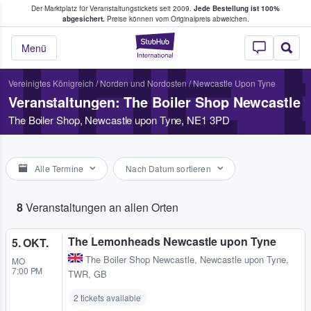
Der Marktplatz für Veranstaltungstickets seit 2009.
Jede Bestellung ist 100%
ans Tickets kaufen & verkaufen
abgesichert.
Preise können vom Originalpreis abweichen.
THE 
StubHub - Wo Fans
Menü
Vereinigtes Königreich
/
Norden und Nordosten
/
Newcastle Upon Tyne
Veranstaltungen: The Boiler Shop Newcastle
The Boiler Shop, Newcastle upon Tyne, NE1 3PD
Alle Termine
Nach Datum sortieren
8
Veranstaltungen an allen Orten
The Lemonheads Newcastle upon Tyne
5. OKT.
The Boiler Shop Newcastle
,
Newcastle upon Tyne,
MO
7:00 PM
TWR, GB
2 tickets available