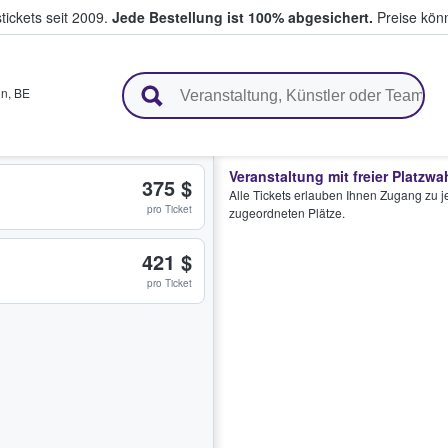
tickets seit 2009.
Jede Bestellung ist 100% abgesichert.
Preise könn
en & verkaufen
in
,
BE
Veranstaltung mit freier Platzwa
375 $
Alle Tickets erlauben Ihnen Zugang zu je
pro Ticket
zugeordneten Plätze.
421 $
pro Ticket