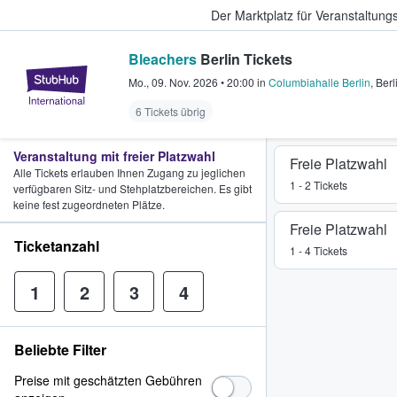
Der Marktplatz für Veranstaltungs
Bleachers
Berlin Tickets
StubHub - Wo Fans Tickets kauf
Mo., 09. Nov. 2026
•
20:00
in
Columbiahalle Berlin
,
Berl
6 Tickets übrig
Veranstaltung mit freier Platzwahl
Freie Platzwahl
Alle Tickets erlauben Ihnen Zugang zu jeglichen
1 - 2 Tickets
verfügbaren Sitz- und Stehplatzbereichen. Es gibt
keine fest zugeordneten Plätze.
Freie Platzwahl
Ticketanzahl
1 - 4 Tickets
1
2
3
4
Beliebte Filter
Preise mit geschätzten Gebühren