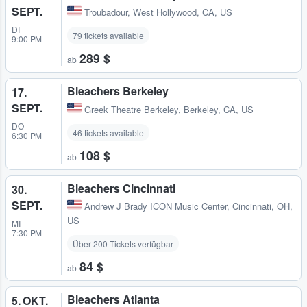
SEPT.
Troubadour
,
West Hollywood, CA, US
DI
79 tickets available
9:00 PM
289 $
ab
Bleachers Berkeley
17.
SEPT.
Greek Theatre Berkeley
,
Berkeley, CA, US
DO
46 tickets available
6:30 PM
108 $
ab
Bleachers Cincinnati
30.
SEPT.
Andrew J Brady ICON Music Center
,
Cincinnati, OH,
US
MI
7:30 PM
Über 200 Tickets verfügbar
84 $
ab
Bleachers Atlanta
5. OKT.