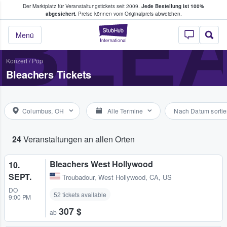
Der Marktplatz für Veranstaltungstickets seit 2009.
Jede Bestellung ist 100%
ans Tickets kaufen & verkaufen
BLE
abgesichert.
Preise können vom Originalpreis abweichen.
StubHub - Wo Fans
Menü
Konzert
/
Pop
Bleachers Tickets
Columbus, OH
Alle Termine
Nach Datum sortie
24
Veranstaltungen an allen Orten
Bleachers West Hollywood
10.
SEPT.
Troubadour
,
West Hollywood, CA, US
DO
52 tickets available
9:00 PM
307 $
ab