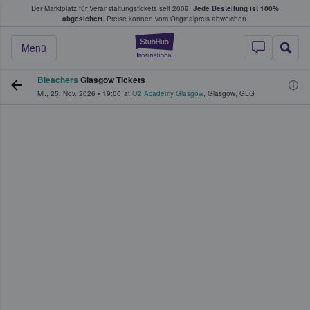
Der Marktplatz für Veranstaltungstickets seit 2009.
Jede Bestellung ist 100%
ans Tickets kaufen & verkaufen
abgesichert.
Preise können vom Originalpreis abweichen.
StubHub - Wo Fans
Menü
Bleachers
Glasgow Tickets
Mi., 25. Nov. 2026
•
19:00
at
O2 Academy Glasgow
,
Glasgow
,
GLG