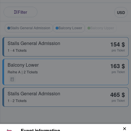
Filter
USD
Stalls General Admission
Balcony Lower
Balcony Upper
Stalls General Admission
154 $
1 - 4 Tickets
pro Ticket
Balcony Lower
163 $
Reihe
A
2 Tickets
pro Ticket
Stalls General Admission
465 $
1 - 2 Tickets
pro Ticket
Event information