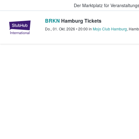
Der Marktplatz für Veranstaltungs
BRKN
Hamburg Tickets
StubHub - Wo Fans Tickets kauf
Do., 01. Okt. 2026
•
20:00
in
Mojo Club Hamburg
,
Hamb