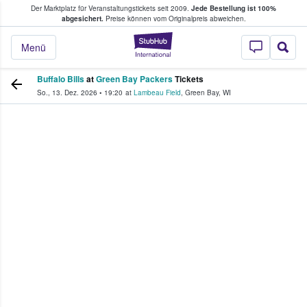
Der Marktplatz für Veranstaltungstickets seit 2009.
Jede Bestellung ist 100%
ans Tickets kaufen & verkaufen
abgesichert.
Preise können vom Originalpreis abweichen.
StubHub - Wo Fans
Menü
Buffalo Bills
at
Green Bay Packers
Tickets
So., 13. Dez. 2026
•
19:20
at
Lambeau Field
,
Green Bay
,
WI