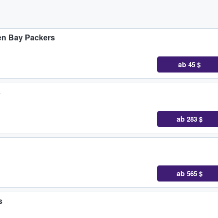
een Bay Packers
ab
45 $
s
ab
283 $
ab
565 $
s