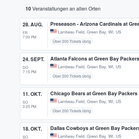
10
Veranstaltungen an allen Orten
Preseason - Arizona Cardinals at Gr
28. AUG.
Lambeau Field
,
Green Bay, WI, US
FR
7:00 PM
Über 200 Tickets übrig
Atlanta Falcons at Green Bay Packer
24. SEPT.
Lambeau Field
,
Green Bay, WI, US
DO
7:15 PM
Über 200 Tickets übrig
Chicago Bears at Green Bay Packers
11. OKT.
Lambeau Field
,
Green Bay, WI, US
SO
3:25 PM
Über 200 Tickets übrig
Dallas Cowboys at Green Bay Packer
18. OKT.
Lambeau Field
,
Green Bay, WI, US
SO