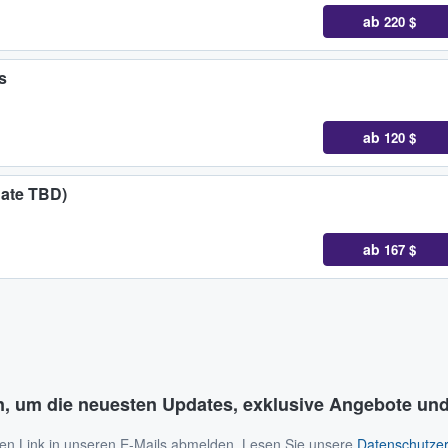
ab
220 $
s
ab
120 $
Date TBD)
ab
167 $
n, um die neuesten Updates, exklusive Angebote und
 den Link in unseren E-Mails abmelden. Lesen Sie unsere
Datenschutzer