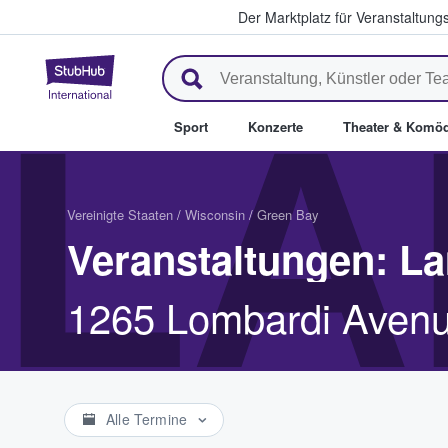
Der Marktplatz für Veranstaltungs
StubHub - Wo Fans Tickets kau
LA
Sport
Konzerte
Theater & Komöd
Vereinigte Staaten
/
Wisconsin
/
Green Bay
Veranstaltungen: L
1265 Lombardi Avenu
Alle Termine