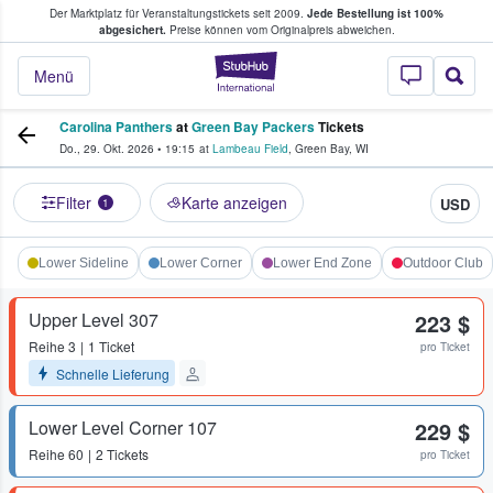
Der Marktplatz für Veranstaltungstickets seit 2009.
Jede Bestellung ist 100%
ans Tickets kaufen & verkaufen
abgesichert.
Preise können vom Originalpreis abweichen.
StubHub - Wo Fans
Menü
Carolina Panthers
at
Green Bay Packers
Tickets
Do., 29. Okt. 2026
•
19:15
at
Lambeau Field
,
Green Bay
,
WI
Filter
Karte anzeigen
USD
1
Lower Sideline
Lower Corner
Lower End Zone
Outdoor Club
Upper Level 307
223 $
Reihe
3
1 Ticket
pro Ticket
Schnelle Lieferung
Lower Level Corner 107
229 $
Reihe
60
2 Tickets
pro Ticket