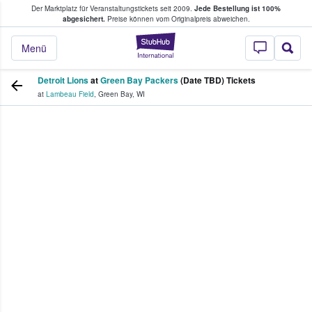
Der Marktplatz für Veranstaltungstickets seit 2009.
Jede Bestellung ist 100%
ans Tickets kaufen & verkaufen
abgesichert.
Preise können vom Originalpreis abweichen.
StubHub - Wo Fans
Menü
Detroit Lions
at
Green Bay Packers
(Date TBD) Tickets
at
Lambeau Field
,
Green Bay
,
WI