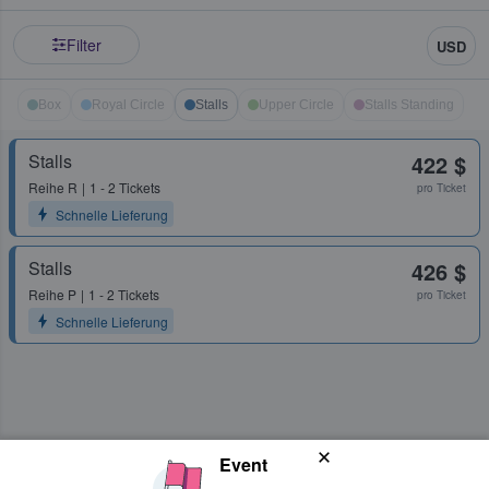
Filter
USD
Box
Royal Circle
Stalls
Upper Circle
Stalls Standing
Stalls
422 $
Reihe
R
1 - 2 Tickets
pro Ticket
Schnelle Lieferung
Stalls
426 $
Reihe
P
1 - 2 Tickets
pro Ticket
Schnelle Lieferung
Event