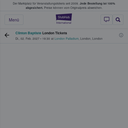
Der Marktplatz für Veranstaltungstickets seit 2009.
Jede Bestellung ist 100%
ans Tickets kaufen & verkaufen
abgesichert.
Preise können vom Originalpreis abweichen.
StubHub - Wo Fans
Menü
Clinton Baptiste
London Tickets
Di., 02. Feb. 2027
•
19:30
at
London Palladium
,
London
,
London