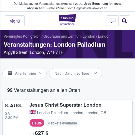
Der Marktplatz für Veranstaltungstickets seit 2009.
Jede Bestellung ist 100%
ans Tickets kaufen & verkaufen
abgesichert.
Preise können vom Originalpreis abweichen.
LON
StubHub - Wo Fans
Menü
Vereinigtes Königreich
/
Großraum und Zentrum London
/
London
Veranstaltungen: London Palladium
Argyll Street, London, W1F7TF
Alle Termine
Nach Datum sortieren
99
Veranstaltungen an allen Orten
Jesus Christ Superstar London
8. AUG.
London Palladium
,
London, London, GB
SA
2:30 PM
Heute
4 tickets available
627 $
ab