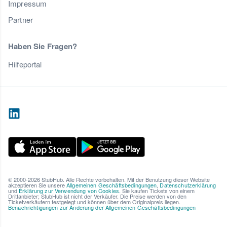
Impressum
Partner
Haben Sie Fragen?
Hilfeportal
© 2000-2026 StubHub. Alle Rechte vorbehalten. Mit der Benutzung dieser Website
akzeptieren Sie unsere
Allgemeinen Geschäftsbedingungen
,
Datenschutzerklärung
und
Erklärung zur Verwendung von Cookies
. Sie kaufen Tickets von einem
Drittanbieter; StubHub ist nicht der Verkäufer. Die Preise werden von den
Ticketverkäufern festgelegt und können über dem Originalpreis liegen.
Benachrichtigungen zur Änderung der Allgemeinen Geschäftsbedingungen