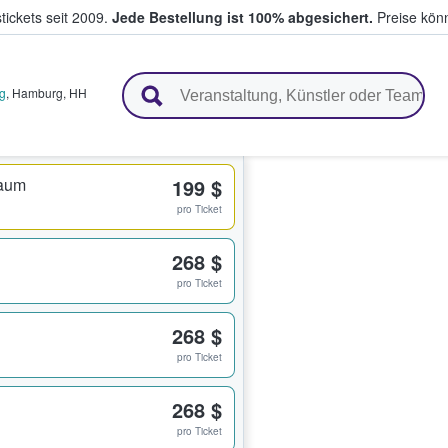
tickets seit 2009.
Jede Bestellung ist 100% abgesichert.
Preise könn
en & verkaufen
g
,
Hamburg
,
HH
raum
199 $
pro Ticket
268 $
pro Ticket
268 $
pro Ticket
268 $
pro Ticket