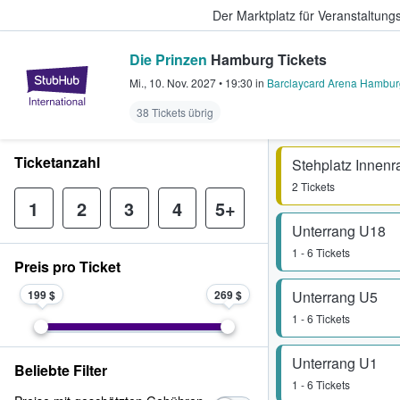
Der Marktplatz für Veranstaltungs
Die Prinzen
Hamburg Tickets
StubHub - Wo Fans Tickets kauf
Mi., 10. Nov. 2027
•
19:30
in
Barclaycard Arena Hambur
38 Tickets übrig
Ticketanzahl
Stehplatz Innen
2 Tickets
1
2
3
4
5+
Unterrang U18
1 - 6 Tickets
Preis pro Ticket
199 $
269 $
Unterrang U5
1 - 6 Tickets
Unterrang U1
Beliebte Filter
1 - 6 Tickets