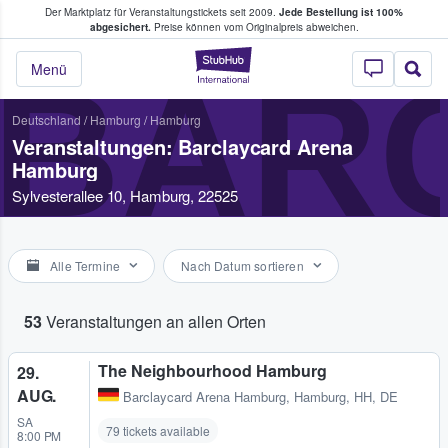
Der Marktplatz für Veranstaltungstickets seit 2009.
Jede Bestellung ist 100%
ans Tickets kaufen & verkaufen
abgesichert.
Preise können vom Originalpreis abweichen.
StubHub - Wo Fans
BAR
Menü
Deutschland
/
Hamburg
/
Hamburg
Veranstaltungen: Barclaycard Arena
Hamburg
Sylvesterallee 10, Hamburg, 22525
Alle Termine
Nach Datum sortieren
53
Veranstaltungen an allen Orten
The Neighbourhood Hamburg
29.
AUG.
Barclaycard Arena Hamburg
,
Hamburg, HH, DE
SA
79 tickets available
8:00 PM