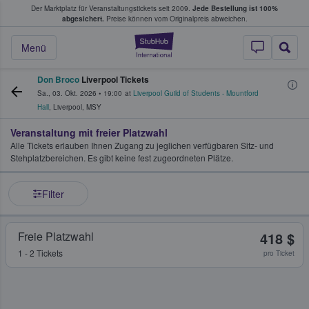
Der Marktplatz für Veranstaltungstickets seit 2009.
Jede Bestellung ist 100%
ans Tickets kaufen & verkaufen
abgesichert.
Preise können vom Originalpreis abweichen.
StubHub - Wo Fans
Menü
Don Broco
Liverpool Tickets
Sa., 03. Okt. 2026
•
19:00
at
Liverpool Guild of Students - Mountford
Hall
,
Liverpool
,
MSY
Veranstaltung mit freier Platzwahl
Alle Tickets erlauben Ihnen Zugang zu jeglichen verfügbaren Sitz- und
Stehplatzbereichen. Es gibt keine fest zugeordneten Plätze.
Filter
Freie Platzwahl
418 $
1 - 2 Tickets
pro Ticket