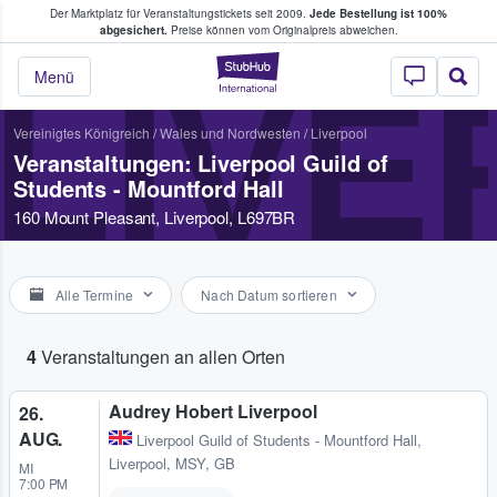
Der Marktplatz für Veranstaltungstickets seit 2009.
Jede Bestellung ist 100%
ans Tickets kaufen & verkaufen
abgesichert.
Preise können vom Originalpreis abweichen.
StubHub - Wo Fans
LIVE
Menü
Vereinigtes Königreich
/
Wales und Nordwesten
/
Liverpool
Veranstaltungen: Liverpool Guild of
Students - Mountford Hall
160 Mount Pleasant, Liverpool, L697BR
Alle Termine
Nach Datum sortieren
4
Veranstaltungen an allen Orten
Audrey Hobert Liverpool
26.
AUG.
Liverpool Guild of Students - Mountford Hall
,
Liverpool, MSY, GB
MI
7:00 PM