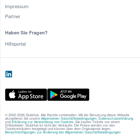
Impressum
Partner
Haben Sie Fragen?
Hilfeportal
© 2000-2026 StubHub. Alle Rechte vorbehalten. Mit der Benutzung dieser Website
akzeptieren Sie unsere
Allgemeinen Geschäftsbedingungen
,
Datenschutzerklärung
und
Erklärung zur Verwendung von Cookies
. Sie kaufen Tickets von einem
Drittanbieter; StubHub ist nicht der Verkäufer. Die Preise werden von den
Ticketverkäufern festgelegt und können über dem Originalpreis liegen.
Benachrichtigungen zur Änderung der Allgemeinen Geschäftsbedingungen