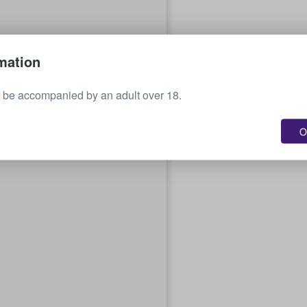
mation
 be accompanied by an adult over 18.
O