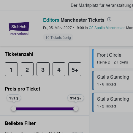
Der Marktplatz für Veranstaltungs
Editors
Manchester Tickets
StubHub - Wo Fans Tickets kauf
Fr., 05. März 2027
•
19:00
in
O2 Apollo Manchester
,
Man
10 Tickets übrig
Ticketanzahl
Front Circle
Reihe
D
2 Tickets
1
2
3
4
5+
Stalls Standing
1 - 6 Tickets
Preis pro Ticket
151 $
314 $
Stalls Standing
1 - 2 Tickets
Beliebte Filter