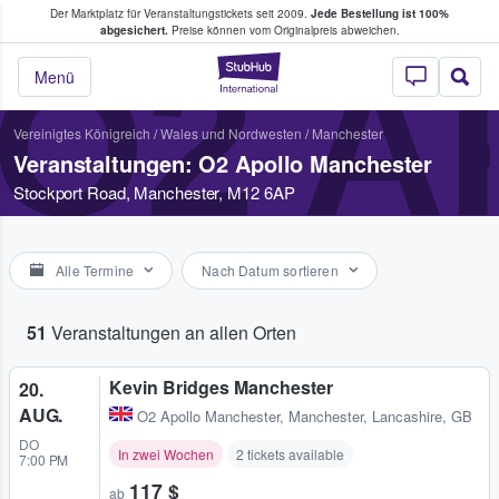
Der Marktplatz für Veranstaltungstickets seit 2009.
Jede Bestellung ist 100%
ans Tickets kaufen & verkaufen
abgesichert.
Preise können vom Originalpreis abweichen.
O2 
StubHub - Wo Fans
Menü
Vereinigtes Königreich
/
Wales und Nordwesten
/
Manchester
Veranstaltungen: O2 Apollo Manchester
Stockport Road, Manchester, M12 6AP
Alle Termine
Nach Datum sortieren
51
Veranstaltungen an allen Orten
Kevin Bridges Manchester
20.
AUG.
O2 Apollo Manchester
,
Manchester, Lancashire, GB
DO
In zwei Wochen
2 tickets available
7:00 PM
117 $
ab