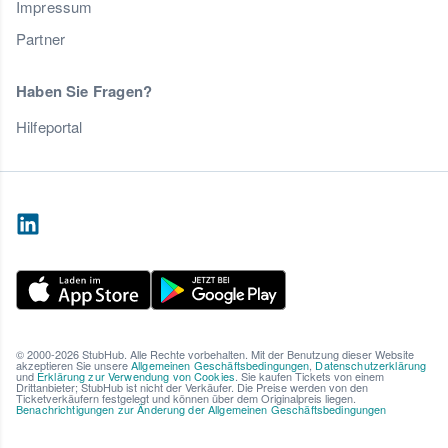
Impressum
Partner
Haben Sie Fragen?
Hilfeportal
© 2000-2026 StubHub. Alle Rechte vorbehalten. Mit der Benutzung dieser Website
akzeptieren Sie unsere
Allgemeinen Geschäftsbedingungen
,
Datenschutzerklärung
und
Erklärung zur Verwendung von Cookies
. Sie kaufen Tickets von einem
Drittanbieter; StubHub ist nicht der Verkäufer. Die Preise werden von den
Ticketverkäufern festgelegt und können über dem Originalpreis liegen.
Benachrichtigungen zur Änderung der Allgemeinen Geschäftsbedingungen