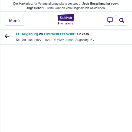
Der Marktplatz für Veranstaltungstickets seit 2009.
Jede Bestellung ist 100%
ans Tickets kaufen & verkaufen
abgesichert.
Preise können vom Originalpreis abweichen.
StubHub - Wo Fans
Menü
FC Augsburg
vs
Eintracht Frankfurt
Tickets
Sa., 30. Jan. 2027
•
15:30
at
WWK Arena
,
Augsburg
,
BV