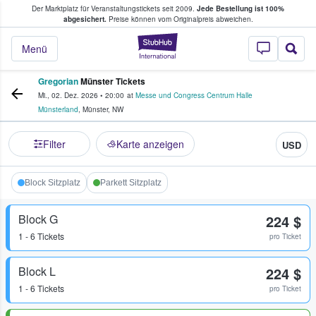
Der Marktplatz für Veranstaltungstickets seit 2009.
Jede Bestellung ist 100%
ans Tickets kaufen & verkaufen
abgesichert.
Preise können vom Originalpreis abweichen.
StubHub - Wo Fans
Menü
Gregorian
Münster Tickets
Mi., 02. Dez. 2026
•
20:00
at
Messe und Congress Centrum Halle
Münsterland
,
Münster
,
NW
Filter
Karte anzeigen
USD
Block Sitzplatz
Parkett Sitzplatz
Block G
224 $
1 - 6 Tickets
pro Ticket
Block L
224 $
1 - 6 Tickets
pro Ticket