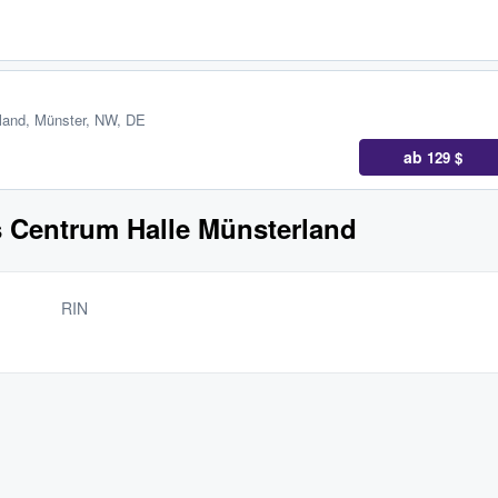
land
,
Münster, NW, DE
ab
129 $
 Centrum Halle Münsterland
RIN