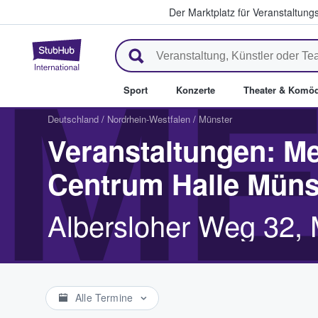
Der Marktplatz für Veranstaltungs
StubHub - Wo Fans Tickets kau
ME
Sport
Konzerte
Theater & Komöd
Deutschland
/
Nordrhein-Westfalen
/
Münster
Veranstaltungen: M
Centrum Halle Müns
Albersloher Weg 32, 
Alle Termine