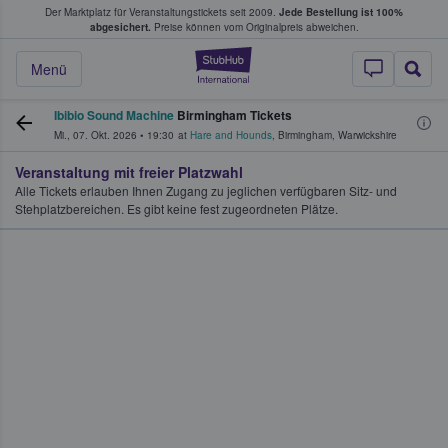
Der Marktplatz für Veranstaltungstickets seit 2009.
Jede Bestellung ist 100%
ans Tickets kaufen & verkaufen
abgesichert.
Preise können vom Originalpreis abweichen.
StubHub - Wo Fans
Menü
Ibibio Sound Machine
Birmingham Tickets
Mi., 07. Okt. 2026
•
19:30
at
Hare and Hounds
,
Birmingham
,
Warwickshire
Veranstaltung mit freier Platzwahl
Alle Tickets erlauben Ihnen Zugang zu jeglichen verfügbaren Sitz- und
Stehplatzbereichen. Es gibt keine fest zugeordneten Plätze.