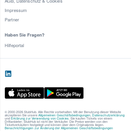
AGB, Datenschutz & Cookies
Impressum
Partner
Haben Sie Fragen?
Hilfeportal
© 2000-2026 StubHub. Alle Rechte vorbehalten. Mit der Benutzung dieser Website
akzeptieren Sie unsere
Allgemeinen Geschäftsbedingungen
,
Datenschutzerklärung
und
Erklärung zur Verwendung von Cookies
. Sie kaufen Tickets von einem
Drittanbieter; StubHub ist nicht der Verkäufer. Die Preise werden von den
Ticketverkäufern festgelegt und können über dem Originalpreis liegen.
Benachrichtigungen zur Änderung der Allgemeinen Geschäftsbedingungen