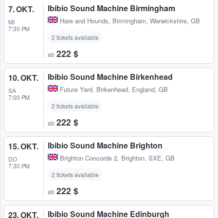
Ibibio Sound Machine Birmingham
7. OKT.
Hare and Hounds
,
Birmingham, Warwickshire, GB
MI
7:30 PM
2 tickets available
222 $
ab
Ibibio Sound Machine Birkenhead
10. OKT.
Future Yard
,
Birkenhead, England, GB
SA
7:00 PM
2 tickets available
222 $
ab
Ibibio Sound Machine Brighton
15. OKT.
Brighton Concorde 2
,
Brighton, SXE, GB
DO
7:30 PM
2 tickets available
222 $
ab
Ibibio Sound Machine Edinburgh
23. OKT.