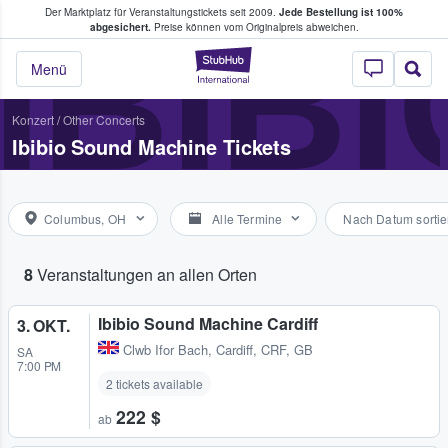
Der Marktplatz für Veranstaltungstickets seit 2009.
Jede Bestellung ist 100%
ans Tickets kaufen & verkaufen
IBIB
abgesichert.
Preise können vom Originalpreis abweichen.
StubHub - Wo Fans
Menü
Konzert
/
Other Concerts
Ibibio Sound Machine Tickets
Columbus, OH
Alle Termine
Nach Datum sortie
8
Veranstaltungen an allen Orten
Ibibio Sound Machine Cardiff
3. OKT.
Clwb Ifor Bach
,
Cardiff, CRF, GB
SA
7:00 PM
2 tickets available
222 $
ab