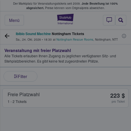
Der Marktplatz für Veranstaltungstickets seit 2009.
Jede Bestellung ist 100%
ans Tickets kaufen & verkaufen
abgesichert.
Preise können vom Originalpreis abweichen.
StubHub - Wo Fans
Menü
Ibibio Sound Machine
Nottingham Tickets
Sa., 24. Okt. 2026
•
18:30
at
Nottingham Rescue Rooms
,
Nottingham
,
NTT
Veranstaltung mit freier Platzwahl
Alle Tickets erlauben Ihnen Zugang zu jeglichen verfügbaren Sitz- und
Stehplatzbereichen. Es gibt keine fest zugeordneten Plätze.
Filter
Freie Platzwahl
223 $
1 - 2 Tickets
pro Ticket