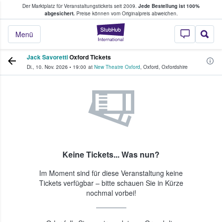
Der Marktplatz für Veranstaltungstickets seit 2009.
Jede Bestellung ist 100%
ans Tickets kaufen & verkaufen
abgesichert.
Preise können vom Originalpreis abweichen.
StubHub - Wo Fans
Menü
Jack Savoretti
Oxford Tickets
Di., 10. Nov. 2026
•
19:00
at
New Theatre Oxford
,
Oxford
,
Oxfordshire
Keine Tickets... Was nun?
Im Moment sind für diese Veranstaltung keine
Tickets verfügbar – bitte schauen Sie in Kürze
nochmal vorbei!