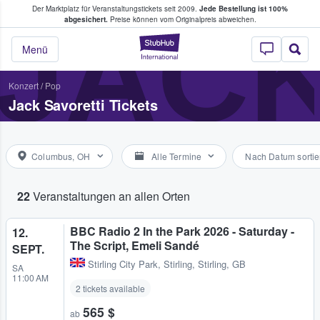
Der Marktplatz für Veranstaltungstickets seit 2009.
Jede Bestellung ist 100%
ans Tickets kaufen & verkaufen
JACK
abgesichert.
Preise können vom Originalpreis abweichen.
StubHub - Wo Fans
Menü
Konzert
/
Pop
Jack Savoretti Tickets
Columbus, OH
Alle Termine
Nach Datum sortie
22
Veranstaltungen an allen Orten
BBC Radio 2 In the Park 2026 - Saturday -
12.
The Script, Emeli Sandé
SEPT.
Stirling City Park
,
Stirling, Stirling, GB
SA
11:00 AM
2 tickets available
565 $
ab