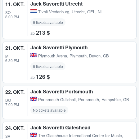
Jack Savoretti Utrecht
11. OKT.
Tivoli Vredenburg
,
Utrecht, GEL, NL
SO
8:00 PM
6 tickets available
213 $
ab
Jack Savoretti Plymouth
21. OKT.
Plymouth Arena
,
Plymouth, Devon, GB
MI
6:30 PM
6 tickets available
126 $
ab
Jack Savoretti Portsmouth
22. OKT.
Portsmouth Guildhall
,
Portsmouth, Hampshire, GB
DO
7:00 PM
No tickets available
Jack Savoretti Gateshead
24. OKT.
The Glasshouse International Centre for Music
,
SA