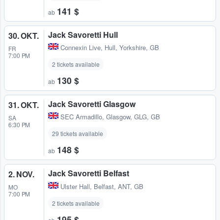
141 $
ab
Jack Savoretti Hull
30. OKT.
Connexin Live
,
Hull, Yorkshire, GB
FR
7:00 PM
2 tickets available
130 $
ab
Jack Savoretti Glasgow
31. OKT.
SEC Armadillo
,
Glasgow, GLG, GB
SA
6:30 PM
29 tickets available
148 $
ab
Jack Savoretti Belfast
2. NOV.
Ulster Hall
,
Belfast, ANT, GB
MO
7:00 PM
2 tickets available
195 $