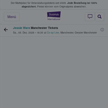
Der Marktplatz für Veranstaltungstickets seit 2009.
Jede Bestellung ist 100%
ans Tickets kaufen & verkaufen
abgesichert.
Preise können vom Originalpreis abweichen.
StubHub - Wo Fans
Menü
Jessie Ware
Manchester Tickets
Sa., 05. Dez. 2026
•
18:30
at
Co-op Live
,
Manchester
,
Greater Manchester