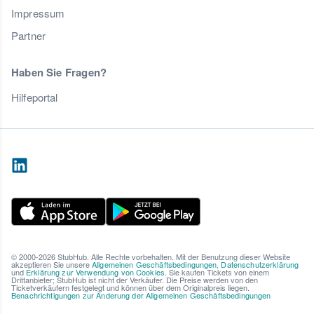
Impressum
Partner
Haben Sie Fragen?
Hilfeportal
© 2000-2026 StubHub. Alle Rechte vorbehalten. Mit der Benutzung dieser Website
akzeptieren Sie unsere
Allgemeinen Geschäftsbedingungen
,
Datenschutzerklärung
und
Erklärung zur Verwendung von Cookies
. Sie kaufen Tickets von einem
Drittanbieter; StubHub ist nicht der Verkäufer. Die Preise werden von den
Ticketverkäufern festgelegt und können über dem Originalpreis liegen.
Benachrichtigungen zur Änderung der Allgemeinen Geschäftsbedingungen