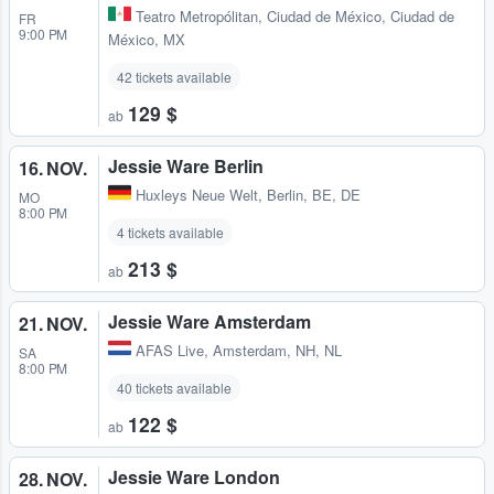
Teatro Metropólitan
,
Ciudad de México, Ciudad de
FR
9:00 PM
México, MX
42 tickets available
129 $
ab
Jessie Ware Berlin
16. NOV.
Huxleys Neue Welt
,
Berlin, BE, DE
MO
8:00 PM
4 tickets available
213 $
ab
Jessie Ware Amsterdam
21. NOV.
AFAS Live
,
Amsterdam, NH, NL
SA
8:00 PM
40 tickets available
122 $
ab
Jessie Ware London
28. NOV.