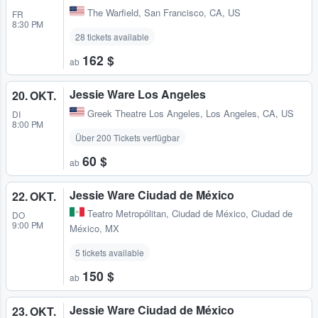
The Warfield
,
San Francisco, CA, US
FR
8:30 PM
28 tickets available
162 $
ab
Jessie Ware Los Angeles
20. OKT.
Greek Theatre Los Angeles
,
Los Angeles, CA, US
DI
8:00 PM
Über 200 Tickets verfügbar
60 $
ab
Jessie Ware Ciudad de México
22. OKT.
Teatro Metropólitan
,
Ciudad de México, Ciudad de
DO
9:00 PM
México, MX
5 tickets available
150 $
ab
Jessie Ware Ciudad de México
23. OKT.