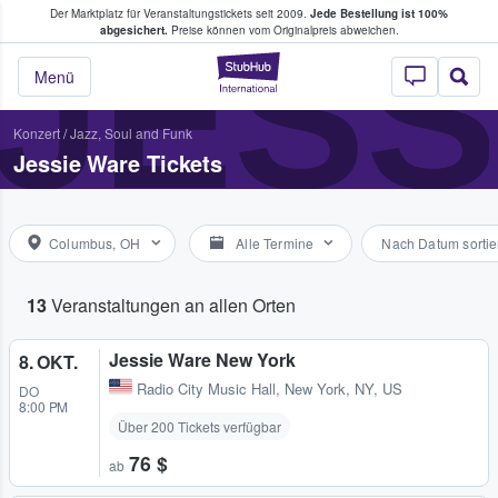
Der Marktplatz für Veranstaltungstickets seit 2009.
Jede Bestellung ist 100%
ans Tickets kaufen & verkaufen
JESS
abgesichert.
Preise können vom Originalpreis abweichen.
StubHub - Wo Fans
Menü
Konzert
/
Jazz, Soul and Funk
Jessie Ware Tickets
Columbus, OH
Alle Termine
Nach Datum sortie
13
Veranstaltungen an allen Orten
Jessie Ware New York
8. OKT.
Radio City Music Hall
,
New York, NY, US
DO
8:00 PM
Über 200 Tickets verfügbar
76 $
ab