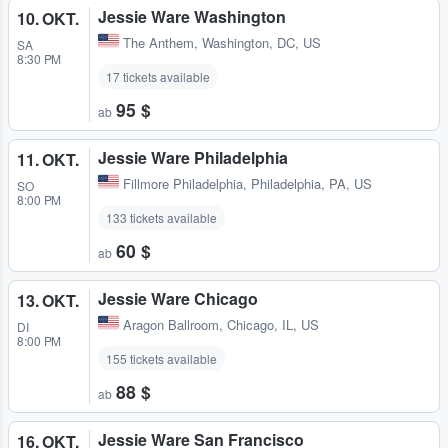
Jessie Ware Washington
10. OKT.
The Anthem
,
Washington, DC, US
SA
8:30 PM
17 tickets available
95 $
ab
Jessie Ware Philadelphia
11. OKT.
Fillmore Philadelphia
,
Philadelphia, PA, US
SO
8:00 PM
133 tickets available
60 $
ab
Jessie Ware Chicago
13. OKT.
Aragon Ballroom
,
Chicago, IL, US
DI
8:00 PM
155 tickets available
88 $
ab
Jessie Ware San Francisco
16. OKT.