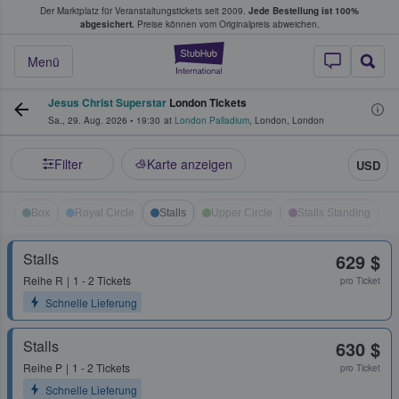
Der Marktplatz für Veranstaltungstickets seit 2009.
Jede Bestellung ist 100%
ans Tickets kaufen & verkaufen
abgesichert.
Preise können vom Originalpreis abweichen.
StubHub - Wo Fans
Menü
Jesus Christ Superstar
London Tickets
Sa., 29. Aug. 2026
•
19:30
at
London Palladium
,
London
,
London
Filter
Karte anzeigen
USD
Box
Royal Circle
Stalls
Upper Circle
Stalls Standing
Stalls
629 $
Reihe
R
1 - 2 Tickets
pro Ticket
Schnelle Lieferung
Stalls
630 $
Reihe
P
1 - 2 Tickets
pro Ticket
Schnelle Lieferung