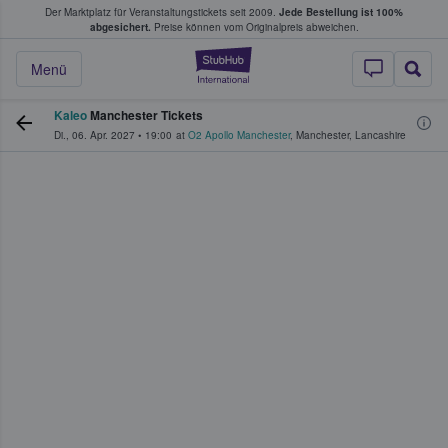
Der Marktplatz für Veranstaltungstickets seit 2009.
Jede Bestellung ist 100%
ans Tickets kaufen & verkaufen
abgesichert.
Preise können vom Originalpreis abweichen.
StubHub - Wo Fans
Menü
Kaleo
Manchester Tickets
Di., 06. Apr. 2027
•
19:00
at
O2 Apollo Manchester
,
Manchester
,
Lancashire