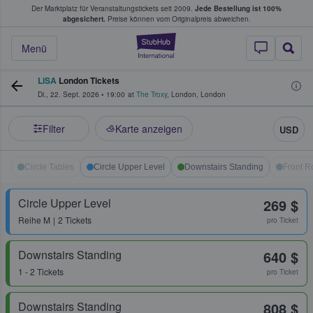
Der Marktplatz für Veranstaltungstickets seit 2009.
Jede Bestellung ist 100%
ans Tickets kaufen & verkaufen
abgesichert.
Preise können vom Originalpreis abweichen.
StubHub - Wo Fans
Menü
LiSA
London Tickets
Di., 22. Sept. 2026
•
19:00
at
The Troxy
,
London
,
London
Filter
Karte anzeigen
USD
Circle Tables
Circle Upper Level
Downstairs Standing
Front R
Circle Upper Level
269 $
Reihe
M
2 Tickets
pro Ticket
Downstairs Standing
640 $
1 - 2 Tickets
pro Ticket
Downstairs Standing
808 $