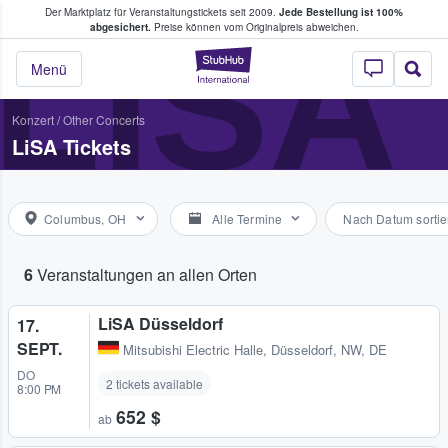
Der Marktplatz für Veranstaltungstickets seit 2009.
Jede Bestellung ist 100%
ans Tickets kaufen & verkaufen
LISA
abgesichert.
Preise können vom Originalpreis abweichen.
StubHub - Wo Fans
Menü
Konzert
/
Other Concerts
LiSA Tickets
Columbus, OH
Alle Termine
Nach Datum sortie
6
Veranstaltungen an allen Orten
LiSA Düsseldorf
17.
SEPT.
Mitsubishi Electric Halle
,
Düsseldorf, NW, DE
DO
2 tickets available
8:00 PM
652 $
ab