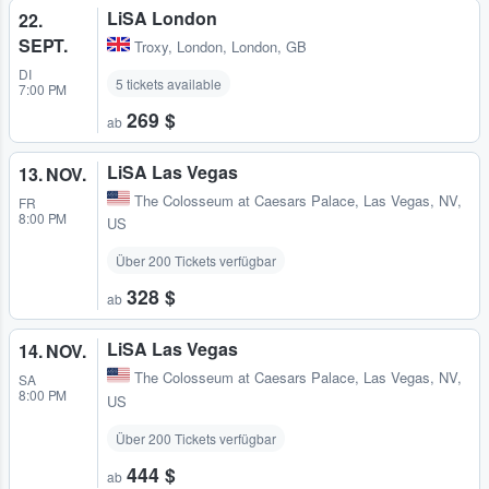
LiSA London
22.
SEPT.
Troxy
,
London, London, GB
DI
5 tickets available
7:00 PM
269 $
ab
LiSA Las Vegas
13. NOV.
The Colosseum at Caesars Palace
,
Las Vegas, NV,
FR
8:00 PM
US
Über 200 Tickets verfügbar
328 $
ab
LiSA Las Vegas
14. NOV.
The Colosseum at Caesars Palace
,
Las Vegas, NV,
SA
8:00 PM
US
Über 200 Tickets verfügbar
444 $
ab