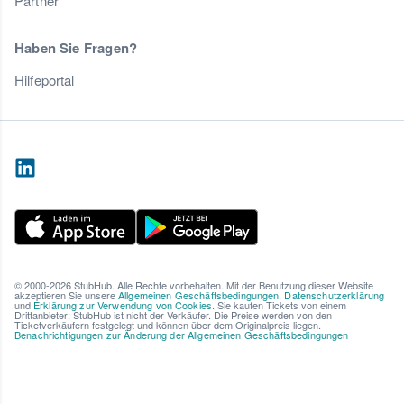
Partner
Haben Sie Fragen?
Hilfeportal
© 2000-2026 StubHub. Alle Rechte vorbehalten. Mit der Benutzung dieser Website
akzeptieren Sie unsere
Allgemeinen Geschäftsbedingungen
,
Datenschutzerklärung
und
Erklärung zur Verwendung von Cookies
. Sie kaufen Tickets von einem
Drittanbieter; StubHub ist nicht der Verkäufer. Die Preise werden von den
Ticketverkäufern festgelegt und können über dem Originalpreis liegen.
Benachrichtigungen zur Änderung der Allgemeinen Geschäftsbedingungen