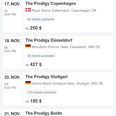
The Prodigy Copenhagen
17. NOV.
Royal Arena
,
København, Copenhagen, DK
DI
8:00 PM
42 tickets available
250 $
ab
The Prodigy Düsseldorf
18. NOV.
Mitsubishi Electric Halle
,
Düsseldorf, NW, DE
MI
8:00 PM
30 tickets available
427 $
ab
The Prodigy Stuttgart
20. NOV.
Hanns-Martin-Schleyer-Halle
,
Stuttgart, BW, DE
FR
8:00 PM
120 tickets available
185 $
ab
The Prodigy Berlin
21. NOV.