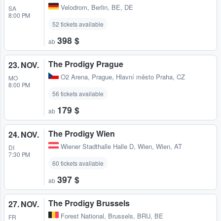
Velodrom
,
Berlin, BE, DE
SA
8:00 PM
52 tickets available
398 $
ab
The Prodigy Prague
23. NOV.
O2 Arena
,
Prague, Hlavní město Praha, CZ
MO
8:00 PM
56 tickets available
179 $
ab
The Prodigy Wien
24. NOV.
Wiener Stadthalle Halle D
,
Wien, Wien, AT
DI
7:30 PM
60 tickets available
397 $
ab
The Prodigy Brussels
27. NOV.
Forest National
,
Brussels, BRU, BE
FR