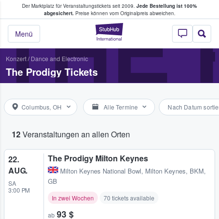
Der Marktplatz für Veranstaltungstickets seit 2009.
Jede Bestellung ist 100%
ans Tickets kaufen & verkaufen
THE 
abgesichert.
Preise können vom Originalpreis abweichen.
StubHub - Wo Fans
Menü
Konzert
/
Dance and Electronic
The Prodigy Tickets
Columbus, OH
Alle Termine
Nach Datum sortie
12
Veranstaltungen an allen Orten
The Prodigy Milton Keynes
22.
AUG.
Milton Keynes National Bowl
,
Milton Keynes, BKM,
GB
SA
3:00 PM
In zwei Wochen
70 tickets available
93 $
ab