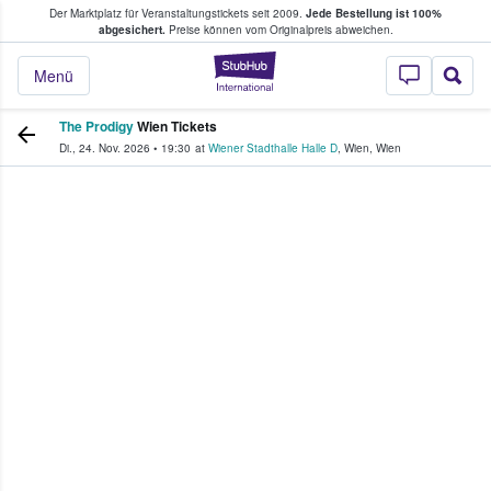
Der Marktplatz für Veranstaltungstickets seit 2009.
Jede Bestellung ist 100%
ans Tickets kaufen & verkaufen
abgesichert.
Preise können vom Originalpreis abweichen.
StubHub - Wo Fans
Menü
The Prodigy
Wien Tickets
Di., 24. Nov. 2026
•
19:30
at
Wiener Stadthalle Halle D
,
Wien
,
Wien