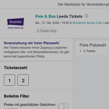
Der Marktplatz für Veranstaltungs
Pete & Bas
Leeds Tickets
StubHub - Wo Fans Tickets kauf
Mo., 12. Okt. 2026
•
19:30
in
Brudenell Social Club
,
Lee
2 Tickets übrig
Veranstaltung mit freier Platzwahl
Freie Platzwahl
Alle Tickets erlauben Ihnen Zugang zu jeglichen
1 - 2 Tickets
verfügbaren Sitz- und Stehplatzbereichen. Es gibt
keine fest zugeordneten Plätze.
Ticketanzahl
1
2
Beliebte Filter
Preise mit geschätzten Gebühren