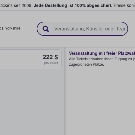
tickets seit 2009.
Jede Bestellung ist 100% abgesichert.
Preise könn
en & verkaufen
ds
,
Yorkshire
Veranstaltung mit freier Platzwa
222 $
Alle Tickets erlauben Ihnen Zugang zu je
pro Ticket
zugeordneten Plätze.