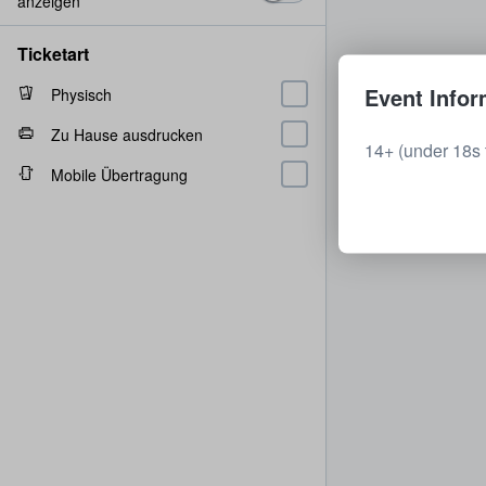
anzeigen
Ticketart
Event Infor
Physisch
Zu Hause ausdrucken
14+ (under 18s 
Mobile Übertragung