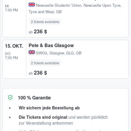
Newcastle Students' Union
,
Newcastle Upon Tyne,
MI
7:00 PM
Tyne and Wear, GB
2 tickets available
236 $
ab
Pete & Bas Glasgow
15. OKT.
SWG3
,
Glasgow, GLG, GB
DO
7:00 PM
2 tickets available
236 $
ab
100 % Garantie
Wir sichern jede Bestellung ab
Die Tickets sind original
und werden pünktlich
zur Veranstaltung ankommen