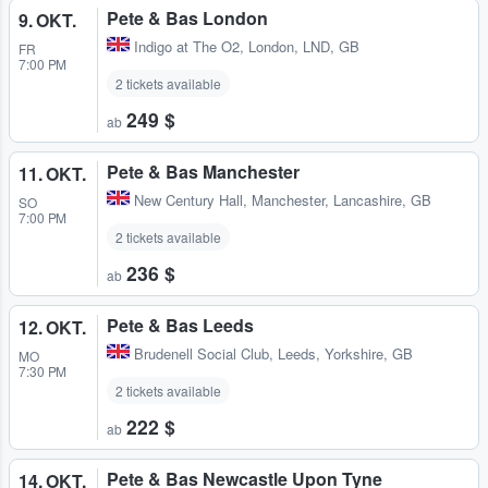
Pete & Bas London
9. OKT.
Indigo at The O2
,
London, LND, GB
FR
7:00 PM
2 tickets available
249 $
ab
Pete & Bas Manchester
11. OKT.
New Century Hall
,
Manchester, Lancashire, GB
SO
7:00 PM
2 tickets available
236 $
ab
Pete & Bas Leeds
12. OKT.
Brudenell Social Club
,
Leeds, Yorkshire, GB
MO
7:30 PM
2 tickets available
222 $
ab
Pete & Bas Newcastle Upon Tyne
14. OKT.