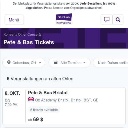
Der Marktplatz für Veranstaltungstickets seit 2009.
Jede Bestellung ist 100%
ans Tickets kaufen & verkaufen
PETE
abgesichert.
Preise können vom Originalpreis abweichen.
StubHub - Wo Fans
Menü
Konzert
/
Other Concerts
Pete & Bas Tickets
Columbus, OH
Alle Termine
Nach Datum sortie
6
Veranstaltungen an allen Orten
Pete & Bas Bristol
8. OKT.
O2 Academy Bristol
,
Bristol, BST, GB
DO
7:00 PM
6 tickets available
69 $
ab