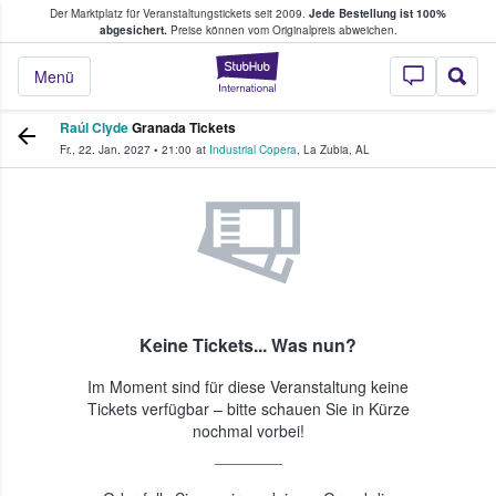
Der Marktplatz für Veranstaltungstickets seit 2009.
Jede Bestellung ist 100%
ans Tickets kaufen & verkaufen
abgesichert.
Preise können vom Originalpreis abweichen.
StubHub - Wo Fans
Menü
Raúl Clyde
Granada Tickets
Fr., 22. Jan. 2027
•
21:00
at
Industrial Copera
,
La Zubia
,
AL
Keine Tickets... Was nun?
Im Moment sind für diese Veranstaltung keine
Tickets verfügbar – bitte schauen Sie in Kürze
nochmal vorbei!