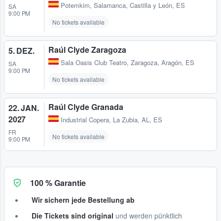
Potemkim
,
Salamanca, Castilla y León, ES
SA
9:00 PM
No tickets available
Raúl Clyde Zaragoza
5. DEZ.
Sala Oasis Club Teatro
,
Zaragoza, Aragón, ES
SA
9:00 PM
No tickets available
Raúl Clyde Granada
22. JAN.
2027
Industrial Copera
,
La Zubia, AL, ES
FR
No tickets available
9:00 PM
100 % Garantie
Wir sichern jede Bestellung ab
Die Tickets sind original
und werden pünktlich