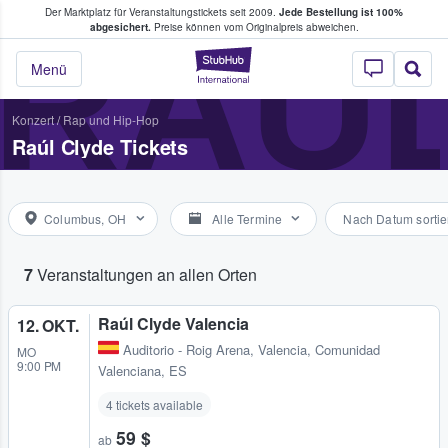
Der Marktplatz für Veranstaltungstickets seit 2009.
Jede Bestellung ist 100%
ans Tickets kaufen & verkaufen
RAÚL
abgesichert.
Preise können vom Originalpreis abweichen.
StubHub - Wo Fans
Menü
Konzert
/
Rap und Hip-Hop
Raúl Clyde Tickets
Columbus, OH
Alle Termine
Nach Datum sortie
7
Veranstaltungen an allen Orten
Raúl Clyde Valencia
12. OKT.
Auditorio - Roig Arena
,
Valencia, Comunidad
MO
9:00 PM
Valenciana, ES
4 tickets available
59 $
ab