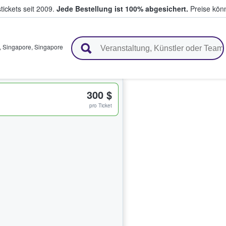
tickets seit 2009.
Jede Bestellung ist 100% abgesichert.
Preise könn
en & verkaufen
,
Singapore
,
Singapore
300 $
pro Ticket