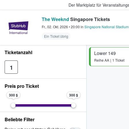
Der Marktplatz für Veranstaltungs
The Weeknd
Singapore Tickets
StubHub - Wo Fans Tickets kauf
Fr., 02. Okt. 2026
•
20:00
in
Singapore National Stadium
Ein Ticket übrig
Ticketanzahl
Lower 149
Reihe
AA
1 Ticket
1
Preis pro Ticket
300 $
300 $
Beliebte Filter