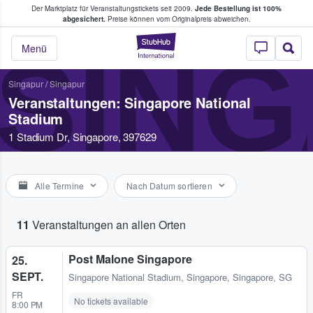
Der Marktplatz für Veranstaltungstickets seit 2009.
Jede Bestellung ist 100%
ans Tickets kaufen & verkaufen
abgesichert.
Preise können vom Originalpreis abweichen.
StubHub - Wo Fans
SING
Menü
Singapur
/
Singapur
Veranstaltungen: Singapore National
Stadium
1 Stadium Dr, Singapore, 397629
Alle Termine
Nach Datum sortieren
11
Veranstaltungen an allen Orten
Post Malone Singapore
25.
SEPT.
Singapore National Stadium
,
Singapore, Singapore, SG
FR
No tickets available
8:00 PM