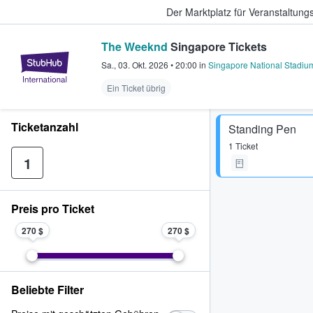
Der Marktplatz für Veranstaltungs
The Weeknd
Singapore Tickets
StubHub - Wo Fans Tickets kauf
Sa., 03. Okt. 2026
•
20:00
in
Singapore National Stadiu
Ein Ticket übrig
Ticketanzahl
Standing Pen
1 Ticket
1
Preis pro Ticket
270 $
270 $
Beliebte Filter