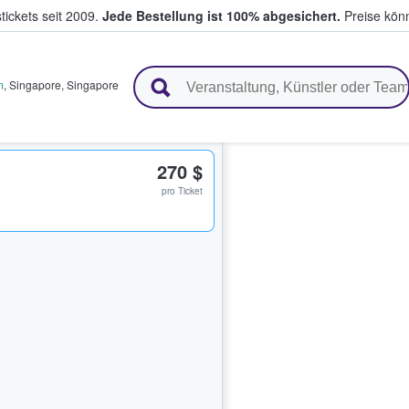
tickets seit 2009.
Jede Bestellung ist 100% abgesichert.
Preise könn
en & verkaufen
m
,
Singapore
,
Singapore
270 $
pro Ticket