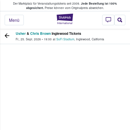
Der Marktplatz für Veranstaltungstickets seit 2009.
Jede Bestellung ist 100%
ans Tickets kaufen & verkaufen
abgesichert.
Preise können vom Originalpreis abweichen.
StubHub - Wo Fans
Menü
Usher
&
Chris Brown
Inglewood Tickets
Fr., 25. Sept. 2026
•
19:00
at
SoFi Stadium
,
Inglewood
,
California