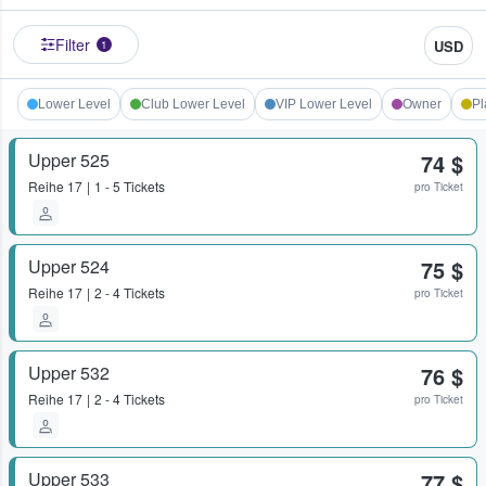
Filter
USD
1
Lower Level
Club Lower Level
VIP Lower Level
Owner
Pl
Upper 525
74 $
Reihe
17
1 - 5 Tickets
pro Ticket
Upper 524
75 $
Reihe
17
2 - 4 Tickets
pro Ticket
Upper 532
76 $
Reihe
17
2 - 4 Tickets
pro Ticket
Upper 533
77 $