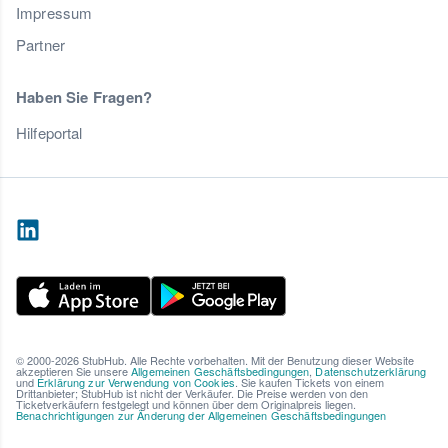
Impressum
Partner
Haben Sie Fragen?
Hilfeportal
© 2000-2026 StubHub. Alle Rechte vorbehalten. Mit der Benutzung dieser Website
akzeptieren Sie unsere
Allgemeinen Geschäftsbedingungen
,
Datenschutzerklärung
und
Erklärung zur Verwendung von Cookies
. Sie kaufen Tickets von einem
Drittanbieter; StubHub ist nicht der Verkäufer. Die Preise werden von den
Ticketverkäufern festgelegt und können über dem Originalpreis liegen.
Benachrichtigungen zur Änderung der Allgemeinen Geschäftsbedingungen