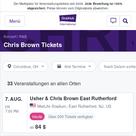
Der Marktplatz für Veranstaltungstickets seit 2009.
Jede Bestellung ist 100%
ans Tickets kaufen & verkaufen
CHR
abgesichert.
Preise können vom Originalpreis abweichen.
StubHub - Wo Fans
Menü
Konzert
/
R&B
Chris Brown Tickets
Columbus, OH
Alle Termine
Nach Datum sortie
33
Veranstaltungen an allen Orten
Usher & Chris Brown East Rutherford
7. AUG.
MetLife Stadium
,
East Rutherford, NJ, US
FR
7:00 PM
Heute
Über 200 Tickets verfügbar
84 $
ab