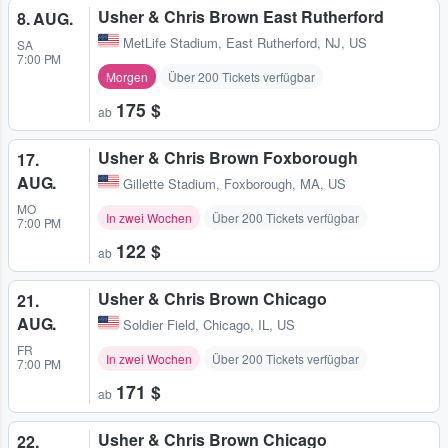
Usher & Chris Brown East Rutherford
8. AUG.
MetLife Stadium
,
East Rutherford, NJ, US
SA
7:00 PM
Morgen
Über 200 Tickets verfügbar
175 $
ab
Usher & Chris Brown Foxborough
17.
AUG.
Gillette Stadium
,
Foxborough, MA, US
MO
In zwei Wochen
Über 200 Tickets verfügbar
7:00 PM
122 $
ab
Usher & Chris Brown Chicago
21.
AUG.
Soldier Field
,
Chicago, IL, US
FR
In zwei Wochen
Über 200 Tickets verfügbar
7:00 PM
171 $
ab
Usher & Chris Brown Chicago
22.