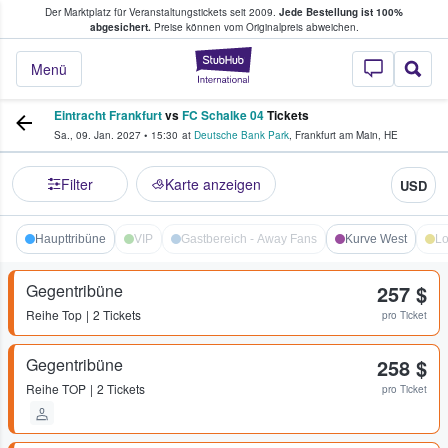
Der Marktplatz für Veranstaltungstickets seit 2009.
Jede Bestellung ist 100%
ans Tickets kaufen & verkaufen
abgesichert.
Preise können vom Originalpreis abweichen.
StubHub - Wo Fans
Menü
Eintracht Frankfurt
vs
FC Schalke 04
Tickets
Sa., 09. Jan. 2027
•
15:30
at
Deutsche Bank Park
,
Frankfurt am Main
,
HE
Filter
Karte anzeigen
USD
Haupttribüne
VIP
Gastbereich - Away Fans
Kurve West
L
Gegentribüne
257 $
Reihe
Top
2 Tickets
pro Ticket
Gegentribüne
258 $
Reihe
TOP
2 Tickets
pro Ticket