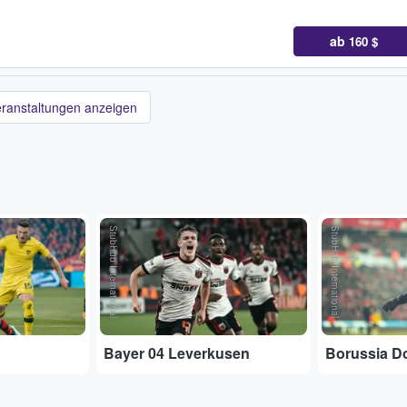
ab
160 $
eranstaltungen anzeigen
StubHub International
StubHub International
Bayer 04 Leverkusen
Borussia D