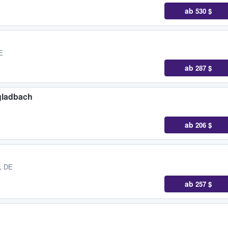
ab
530 $
E
ab
287 $
gladbach
ab
206 $
, DE
ab
257 $