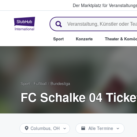
Der Marktplatz für Veranstaltungs
StubHub - Wo Fans Tickets kau
Sport
Konzerte
Theater & Komöd
Sport
/
Fußball
/
Bundesliga
FC Schalke 04 Ticke
Columbus, OH
Alle Termine