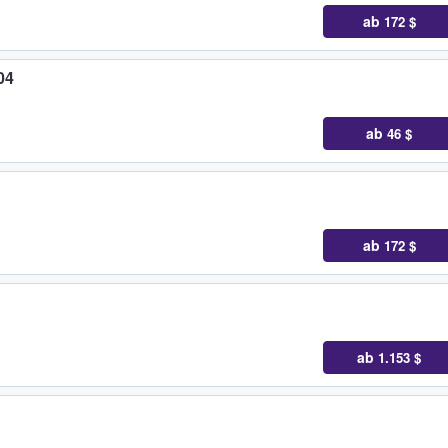
ab
172 $
04
ab
46 $
ab
172 $
ab
1.153 $