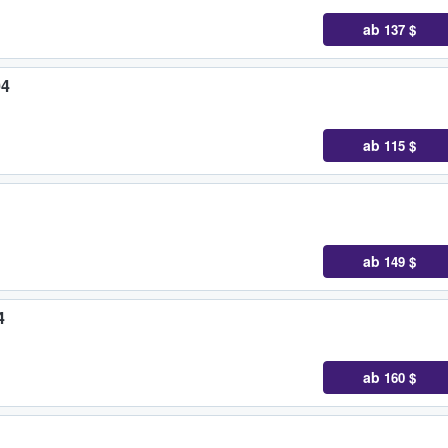
ab
137 $
04
ab
115 $
ab
149 $
4
ab
160 $