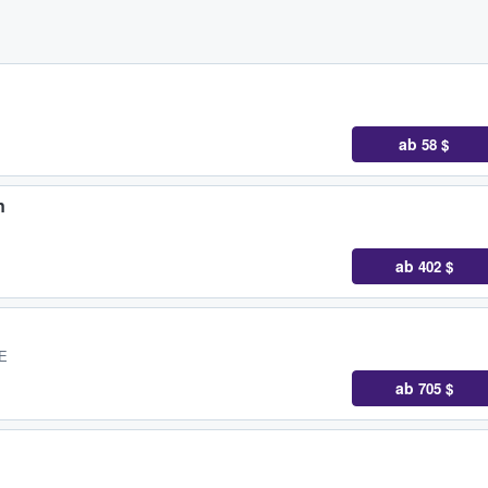
ab
58 $
n
ab
402 $
DE
ab
705 $