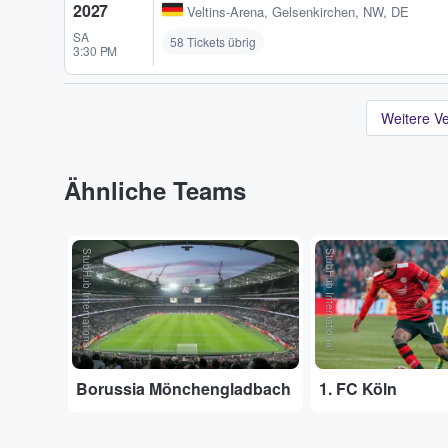
2027
Veltins-Arena
,
Gelsenkirchen, NW, DE
SA
58 Tickets übrig
3:30 PM
Weitere V
Ähnliche Teams
StubHub International
StubHub International
Borussia Mönchengladbach
1. FC Köln