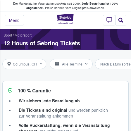
Der Marktplatz für Veranstaltungstickets seit 2009.
Jede Bestellung ist 100%
ans Tickets kaufen & verkaufen
12 H
abgesichert.
Preise können vom Originalpreis abweichen.
StubHub - Wo Fans
Menü
Sport
/
Motorsport
12 Hours of Sebring Tickets
Columbus, OH
Alle Termine
Nach Datum sortie
100 % Garantie
Wir sichern jede Bestellung ab
Die Tickets sind original
und werden pünktlich
zur Veranstaltung ankommen
Volle Rückerstattung, wenn die Veranstaltung