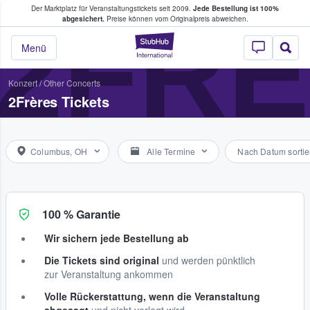
Der Marktplatz für Veranstaltungstickets seit 2009.
Jede Bestellung ist 100%
ans Tickets kaufen & verkaufen
2FR
abgesichert.
Preise können vom Originalpreis abweichen.
StubHub - Wo Fans
Menü
Konzert
/
Other Concerts
2Frères Tickets
Columbus, OH
Alle Termine
Nach Datum sortie
100 % Garantie
Wir sichern jede Bestellung ab
Die Tickets sind original
und werden pünktlich
zur Veranstaltung ankommen
Volle Rückerstattung, wenn die Veranstaltung