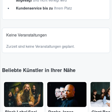
abgesagt
und nicht verlegt wird
Kundenservice bis zu
Ihrem Platz
Keine Veranstaltungen
Zurzeit sind keine Veranstaltungen geplant.
Beliebte Künstler in Ihrer Nähe
...
...
...
Black Label Society
Danko Jones
Giant Roo