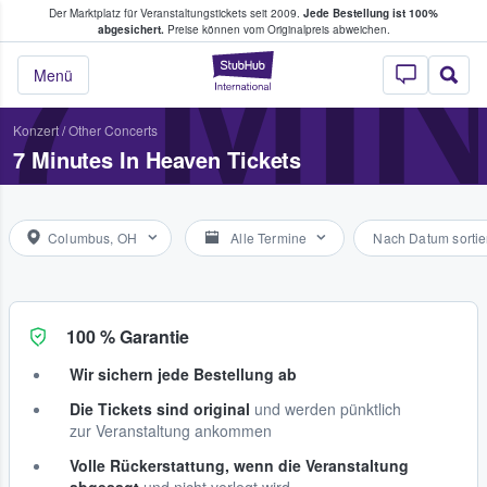
Der Marktplatz für Veranstaltungstickets seit 2009.
Jede Bestellung ist 100%
ans Tickets kaufen & verkaufen
7 MI
abgesichert.
Preise können vom Originalpreis abweichen.
StubHub - Wo Fans
Menü
Konzert
/
Other Concerts
7 Minutes In Heaven Tickets
Columbus, OH
Alle Termine
Nach Datum sortie
100 % Garantie
Wir sichern jede Bestellung ab
Die Tickets sind original
und werden pünktlich
zur Veranstaltung ankommen
Volle Rückerstattung, wenn die Veranstaltung