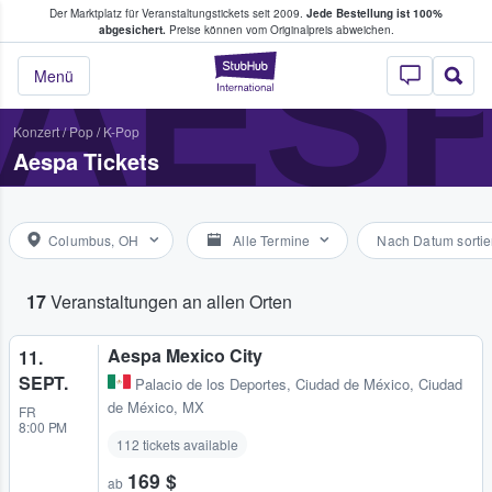
Der Marktplatz für Veranstaltungstickets seit 2009.
Jede Bestellung ist 100%
ans Tickets kaufen & verkaufen
AES
abgesichert.
Preise können vom Originalpreis abweichen.
StubHub - Wo Fans
Menü
Konzert
/
Pop
/
K-Pop
Aespa Tickets
Columbus, OH
Alle Termine
Nach Datum sortie
17
Veranstaltungen an allen Orten
Aespa Mexico City
11.
SEPT.
Palacio de los Deportes
,
Ciudad de México, Ciudad
de México, MX
FR
8:00 PM
112 tickets available
169 $
ab