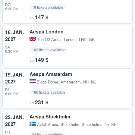
DO
19 tickets available
6:30 PM
147 $
ab
Aespa London
16. JAN.
2027
The O2 Arena
,
London, LND, GB
SA
103 tickets available
6:30 PM
149 $
ab
Aespa Amsterdam
19. JAN.
2027
Ziggo Dome
,
Amsterdam, NH, NL
DI
166 tickets available
8:00 PM
231 $
ab
Aespa Stockholm
22. JAN.
2027
Avicii Arena
,
Stockholm, Stockholms län, SE
FR
24 tickets available