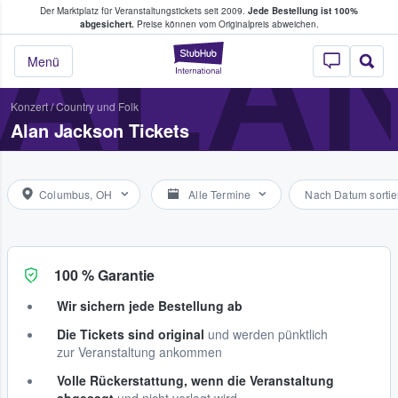
Der Marktplatz für Veranstaltungstickets seit 2009.
Jede Bestellung ist 100%
ans Tickets kaufen & verkaufen
ALA
abgesichert.
Preise können vom Originalpreis abweichen.
StubHub - Wo Fans
Menü
Konzert
/
Country und Folk
Alan Jackson Tickets
Columbus, OH
Alle Termine
Nach Datum sortie
100 % Garantie
Wir sichern jede Bestellung ab
Die Tickets sind original
und werden pünktlich
zur Veranstaltung ankommen
Volle Rückerstattung, wenn die Veranstaltung