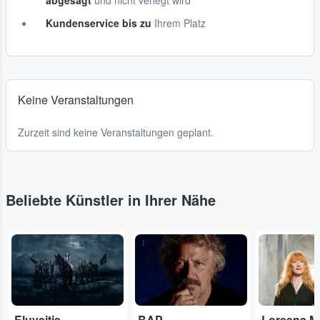
abgesagt
und nicht verlegt wird
Kundenservice bis zu
Ihrem Platz
Keine Veranstaltungen
Zurzeit sind keine Veranstaltungen geplant.
Beliebte Künstler in Ihrer Nähe
...
...
...
Eluveitie
BAP
Loreena M