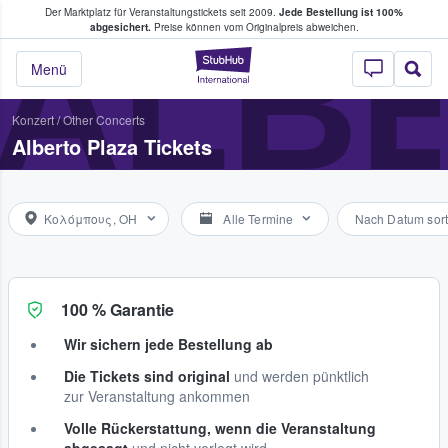
Der Marktplatz für Veranstaltungstickets seit 2009.
Jede Bestellung ist 100%
ans Tickets kaufen & verkaufen
ALB
abgesichert.
Preise können vom Originalpreis abweichen.
StubHub - Wo Fans
Menü
Konzert
/
Other Concerts
Alberto Plaza Tickets
Κολόμπους, OH
Alle Termine
Nach Datum sort
100 % Garantie
Wir sichern jede Bestellung ab
Die Tickets sind original
und werden pünktlich
zur Veranstaltung ankommen
Volle Rückerstattung, wenn die Veranstaltung